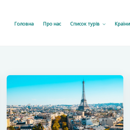
Головна
Про нас
Список турів
Країни