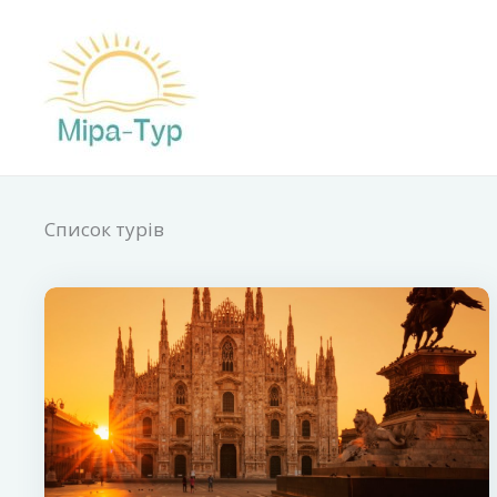
Перейти
до
вмісту
Список турів