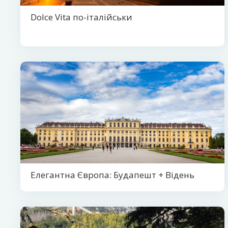
Dolce Vita по-італійськи
Елегантна Європа: Будапешт + Відень