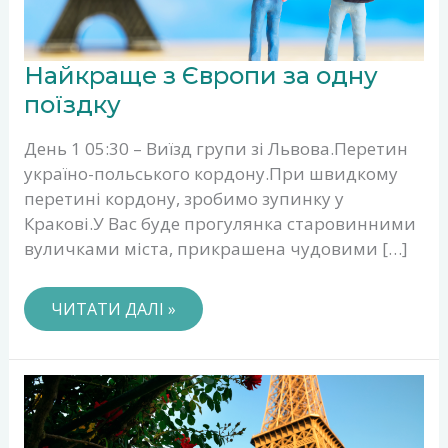
НАЙКРАЩЕ
Найкраще з Європи за одну
З
ЄВРОПИ
поїздку
ЗА
ОДНУ
День 1 05:30 – Виїзд групи зі Львова.Перетин
ПОЇЗДКУ
україно-польського кордону.При швидкому
перетині кордону, зробимо зупинку у
Кракові.У Вас буде прогулянка старовинними
вуличками міста, прикрашена чудовими […]
ЧИТАТИ ДАЛІ »