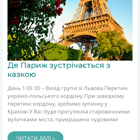
ДЕ
Де Париж зустрічається з
ПАРИЖ
ЗУСТРІЧАЄТЬСЯ
казкою
З
КАЗКОЮ
День 1 05:30 – Виїзд групи зі Львова.Перетин
україно-польського кордону.При швидкому
перетині кордону, зробимо зупинку у
Кракові.У Вас буде прогулянка старовинними
вуличками міста, прикрашена чудовими
ЧИТАТИ ДАЛІ »