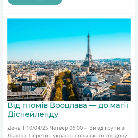
ВІД
Від гномів Вроцлава — до магії
ГНОМІВ
ВРОЦЛАВА
Діснейленду
—
ДО
День 1 10/04/25 Четвер 06:00 – Виїзд групи зі
МАГІЇ
ДІСНЕЙЛЕНДУ
Львова. Перетин україно-польського кордону.