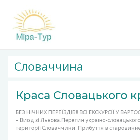
Перейти
до
вмісту
Словаччина
КРАСА
Краса Словацького 
СЛОВАЦЬКОГО
КРАЮ
БЕЗ НІЧНИХ ПЕРЕЇЗДІВ!! ВСІ ЕКСКУРСІЇ У ВАРТОСТ
– Виїзд зі Львова.Перетин україно-словацьког
території Словаччини. Прибуття в старовинне