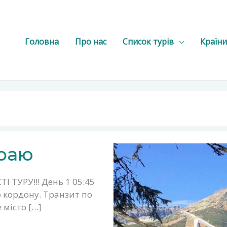
Головна
Про нас
Список турів
Країни
краю
І ТУРУ!!! День 1 05:45
о кордону. Транзит по
 місто […]