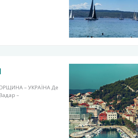
я
ГОРЩИНА – УКРАЇНА Де
 Задар –