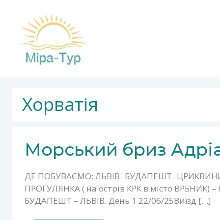
Перейти
до
вмісту
Хорватія
МОРСЬКИЙ
Морський бриз Адрі
БРИЗ
АДРІАТИКИ
ДЕ ПОБУВАЄМО: ЛЬВІВ- БУДАПЕШТ -ЦРИКВИНИ
ПРОГУЛЯНКА ( на острів КРК в місто ВРБНИК) –
БУДАПЕШТ – ЛЬВІВ. День 1 22/06/25Виїзд […]