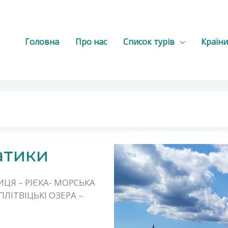
Головна
Про нас
Список турів
Країни
атики
ЦЯ – РІЄКА- МОРСЬКА
 ПЛІТВІЦЬКІ ОЗЕРА –