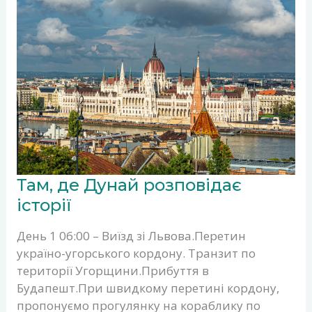
ТАМ,
Там, де Дунай розповідає
ДЕ
ДУНАЙ
історії
РОЗПОВІДАЄ
ІСТОРІЇ
День 1 06:00 – Виїзд зі Львова.Перетин
україно-угорського кордону. Транзит по
території Угорщини.Прибуття в
Будапешт.При швидкому перетині кордону,
пропонуємо прогулянку на кораблику по