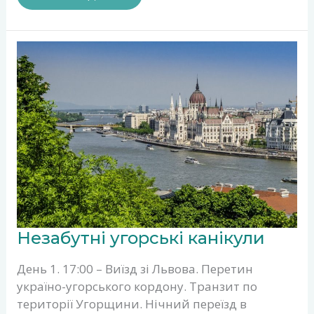
НЕЗАБУТНІ
Незабутні угорські канікули
УГОРСЬКІ
КАНІКУЛИ
День 1. 17:00 – Виїзд зі Львова. Перетин
україно-угорського кордону. Транзит по
території Угорщини. Нічний переїзд в