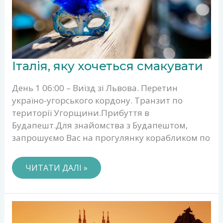
ІТАЛІЯ,
Італія, яку хочеться смакувати
ЯКУ
ХОЧЕТЬСЯ
СМАКУВАТИ
День 1 06:00 – Виїзд зі Львова. Перетин
україно-угорського кордону. Транзит по
території Угорщини.Прибуття в
Будапешт.Для знайомства з Будапештом,
запрошуємо Вас на прогулянку корабликом по
ЧИТАТИ ДАЛІ »