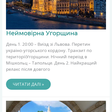
НЕЙМОВІРНА
Неймовірна Угорщина
УГОРЩИНА
День 1. 20:00 – Виїзд зі Львова. Перетин
україно-угорського кордону. Транзит по
територіїУгорщини. Нічний переїзд в
Мішкольц – Тапольце. День 2. Найкращий
релакс після довгого
ЧИТАТИ ДАЛІ »