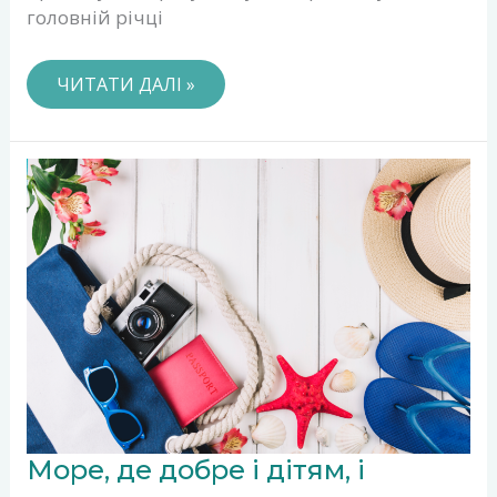
головній річці
ЧИТАТИ ДАЛІ »
МОРЕ,
Море, де добре і дітям, і
ДЕ
ДОБРЕ