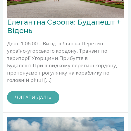
ЕЛЕГАНТНА
Елегантна Європа: Будапешт +
ЄВРОПА:
БУДАПЕШТ
Відень
+
ВІДЕНЬ
День 1 06:00 – Виїзд зі Львова.Перетин
україно-угорського кордону. Транзит по
території Угорщини.Прибуття в
Будапешт.При швидкому перетині кордону,
пропонуємо прогулянку на кораблику по
головній річці […]
ЧИТАТИ ДАЛІ »