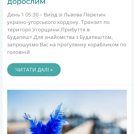
дорослим
І
ДІТЯМ,
День 1 05:30 – Виїзд зі Львова.Перетин
І
ДОРОСЛИМ
україно-угорського кордону. Транзит по
території Угорщини.Прибуття в
Будапешт.Для знайомства з Будапештом,
запрошуємо Вас на прогулянку корабликом по
головній
ЧИТАТИ ДАЛІ »