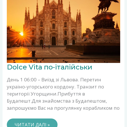
DOLCE
Dolce Vita по-італійськи
VITA
ПО-
ІТАЛІЙСЬКИ
День 1 06:00 – Виїзд зі Львова. Перетин
україно-угорського кордону. Транзит по
території Угорщини.Прибуття в
Будапешт.Для знайомства з Будапештом,
запрошуємо Вас на прогулянку корабликом по
ЧИТАТИ ДАЛІ »