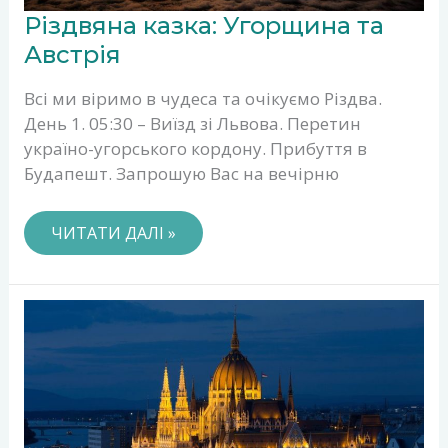
РІЗДВЯНА
Різдвяна казка: Угорщина та
КАЗКА:
УГОРЩИНА
Австрія
ТА
АВСТРІЯ
Всі ми віримо в чудеса та очікуємо Різдва.
День 1. 05:30 – Виїзд зі Львова. Перетин
україно-угорського кордону. Прибуття в
Будапешт. Запрошую Вас на вечірню
ЧИТАТИ ДАЛІ »