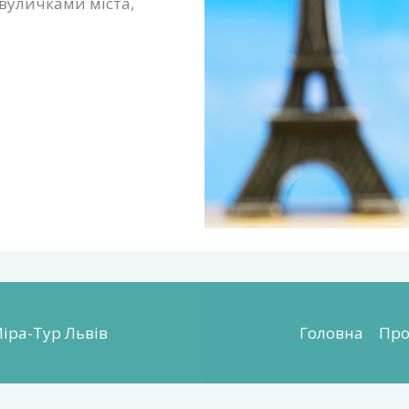
вуличками міста,
Міра-Тур Львів
Головна
Про