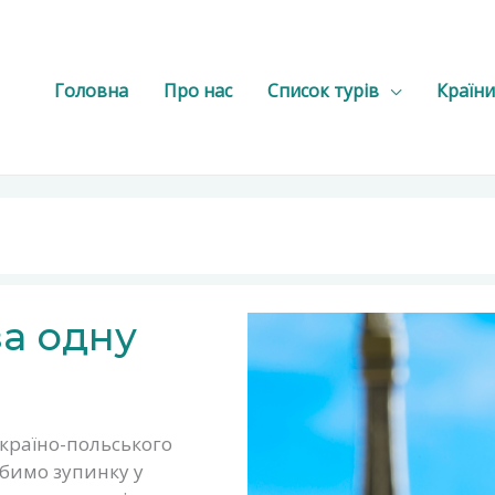
Головна
Про нас
Список турів
Країни
а одну
україно-польського
бимо зупинку у