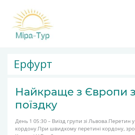
Перейти
до
вмісту
Ерфурт
НАЙКРАЩЕ
Найкраще з Європи з
З
ЄВРОПИ
поїздку
ЗА
ОДНУ
ПОЇЗДКУ
День 1 05:30 – Виїзд групи зі Львова.Перетин 
кордону.При швидкому перетині кордону, зро