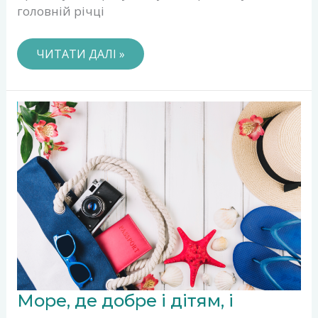
головній річці
ЧИТАТИ ДАЛІ »
МОРЕ,
Море, де добре і дітям, і
ДЕ
ДОБРЕ