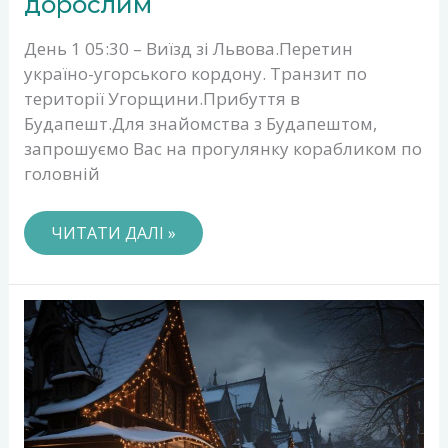
дорослим
І
ДІТЯМ,
День 1 05:30 – Виїзд зі Львова.Перетин
І
ДОРОСЛИМ
україно-угорського кордону. Транзит по
території Угорщини.Прибуття в
Будапешт.Для знайомства з Будапештом,
запрошуємо Вас на прогулянку корабликом по
головній
ЧИТАТИ ДАЛІ »