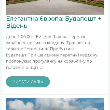
ЕЛЕГАНТНА
Елегантна Європа: Будапешт +
ЄВРОПА:
БУДАПЕШТ
Відень
+
ВІДЕНЬ
День 1 06:00 – Виїзд зі Львова.Перетин
україно-угорського кордону. Транзит по
території Угорщини.Прибуття в
Будапешт.При швидкому перетині кордону,
пропонуємо прогулянку на кораблику по
головній річці […]
ЧИТАТИ ДАЛІ »