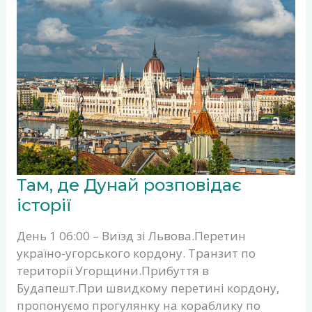
ТАМ,
Там, де Дунай розповідає
ДЕ
ДУНАЙ
історії
РОЗПОВІДАЄ
ІСТОРІЇ
День 1 06:00 – Виїзд зі Львова.Перетин
україно-угорського кордону. Транзит по
території Угорщини.Прибуття в
Будапешт.При швидкому перетині кордону,
пропонуємо прогулянку на кораблику по