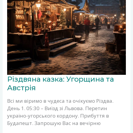
РІЗДВЯНА
Різдвяна казка: Угорщина та
КАЗКА:
УГОРЩИНА
Австрія
ТА
АВСТРІЯ
Всі ми віримо в чудеса та очікуємо Різдва.
День 1. 05:30 – Виїзд зі Львова. Перетин
україно-угорського кордону. Прибуття в
Будапешт. Запрошую Вас на вечірню