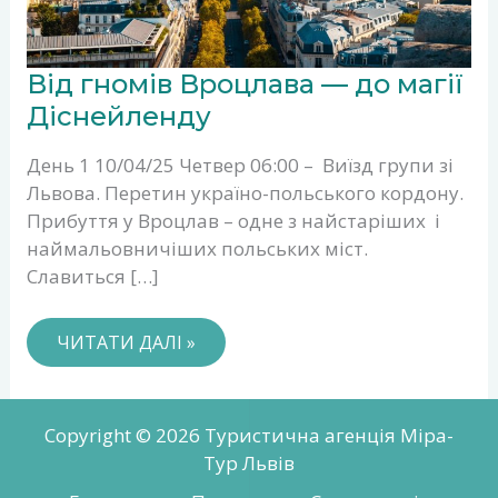
ВІД
Від гномів Вроцлава — до магії
ГНОМІВ
ВРОЦЛАВА
Діснейленду
—
ДО
День 1 10/04/25 Четвер 06:00 – Виїзд групи зі
МАГІЇ
ДІСНЕЙЛЕНДУ
Львова. Перетин україно-польського кордону.
Прибуття у Вроцлав – одне з найстаріших і
наймальовничіших польських міст.
Славиться […]
ЧИТАТИ ДАЛІ »
Copyright © 2026 Туристична агенція Міра-
Тур Львів